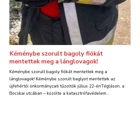
Kéménybe szorult bagoly fiókát
mentettek meg a lánglovagok!
Kéménybe szorult bagoly fiókát mentettek meg a
lánglovagok! Kéménybe szorult baglyot mentettek az
újfehértói önkormányzati tűzoltók július 22-énTégláson, a
Bocskai utcában – közölte a katasztrófavédelem...