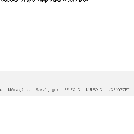
hivatkozva. Az apró, sárga-barna csíkos állatot...
at
Médiaajánlat
Szerzői jogok
BELFÖLD
KÜLFÖLD
KÖRNYEZET