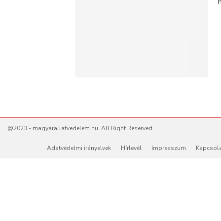
@2023 - magyarallatvedelem.hu. All Right Reserved.
Adatvédelmi irányelvek
Hírlevél
Impresszum
Kapcsol