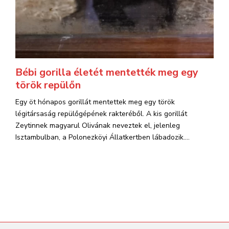
Bébi gorilla életét mentették meg egy
török repülőn
Egy öt hónapos gorillát mentettek meg egy török
légitársaság repülőgépének rakteréből. A kis gorillát
Zeytinnek magyarul Olivának neveztek el, jelenleg
Isztambulban, a Polonezköyi Állatkertben lábadozik....