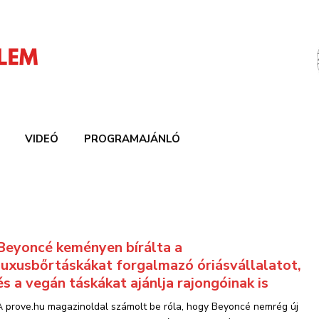
VIDEÓ
PROGRAMAJÁNLÓ
Beyoncé keményen bírálta a
luxusbőrtáskákat forgalmazó óriásvállalatot,
és a vegán táskákat ajánlja rajongóinak is
A prove.hu magazinoldal számolt be róla, hogy Beyoncé nemrég új