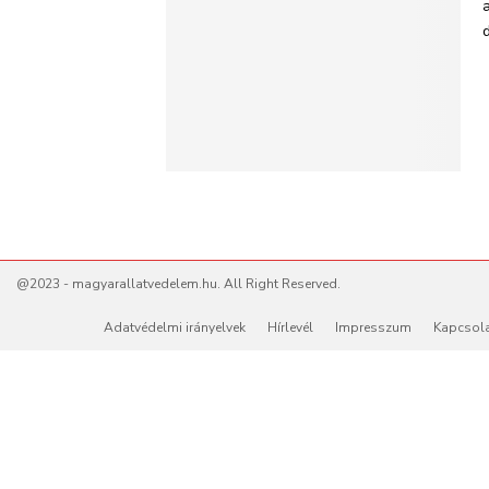
@2023 - magyarallatvedelem.hu. All Right Reserved.
Adatvédelmi irányelvek
Hírlevél
Impresszum
Kapcsol