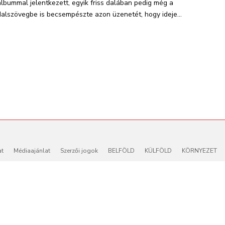
albummal jelentkezett, egyik friss dalában pedig még a
dalszövegbe is becsempészte azon üzenetét, hogy ideje...
at
Médiaajánlat
Szerzői jogok
BELFÖLD
KÜLFÖLD
KÖRNYEZET