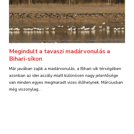
Megindult a tavaszi madárvonulás a
Bihari-síkon
Már javában zajlik a madárvonulás, a Bihari-sík térségében
azonban az idei aszály miatt különösen nagy jelentősége
van minden egyes megmaradt vizes élőhelynek. Márciusban
még viszonylag...