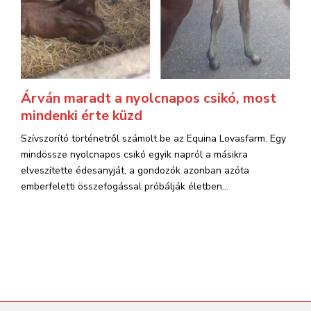
Árván maradt a nyolcnapos csikó, most
mindenki érte küzd
Szívszorító történetről számolt be az Equina Lovasfarm. Egy
mindössze nyolcnapos csikó egyik napról a másikra
elveszítette édesanyját, a gondozók azonban azóta
emberfeletti összefogással próbálják életben...