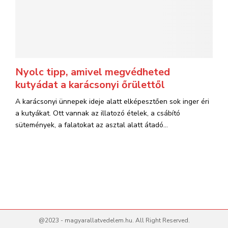
Nyolc tipp, amivel megvédheted
kutyádat a karácsonyi őrülettől
A karácsonyi ünnepek ideje alatt elképesztően sok inger éri
a kutyákat. Ott vannak az illatozó ételek, a csábító
sütemények, a falatokat az asztal alatt átadó...
@2023 - magyarallatvedelem.hu. All Right Reserved.