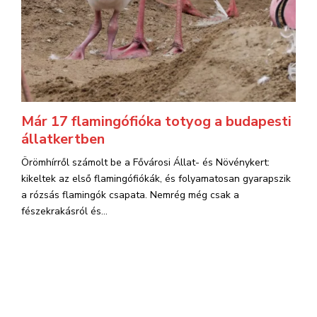
Már 17 flamingófióka totyog a budapesti
állatkertben
Örömhírről számolt be a Fővárosi Állat- és Növénykert:
kikeltek az első flamingófiókák, és folyamatosan gyarapszik
a rózsás flamingók csapata. Nemrég még csak a
fészekrakásról és...