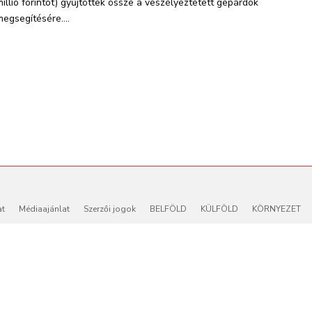
millió forintot) gyűjtöttek össze a veszélyeztetett gepárdok
megsegítésére....
at
Médiaajánlat
Szerzői jogok
BELFÖLD
KÜLFÖLD
KÖRNYEZET