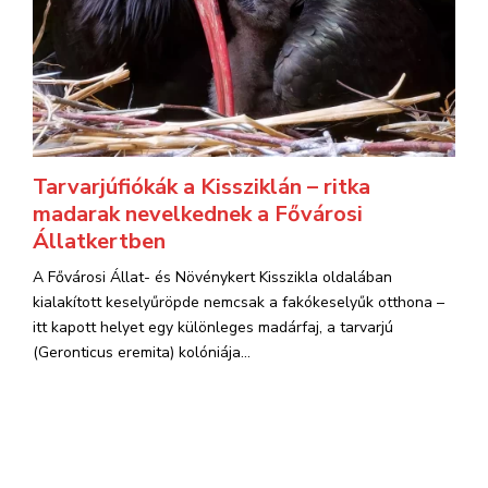
Tarvarjúfiókák a Kissziklán – ritka
madarak nevelkednek a Fővárosi
Állatkertben
A Fővárosi Állat- és Növénykert Kisszikla oldalában
kialakított keselyűröpde nemcsak a fakókeselyűk otthona –
itt kapott helyet egy különleges madárfaj, a tarvarjú
(Geronticus eremita) kolóniája...