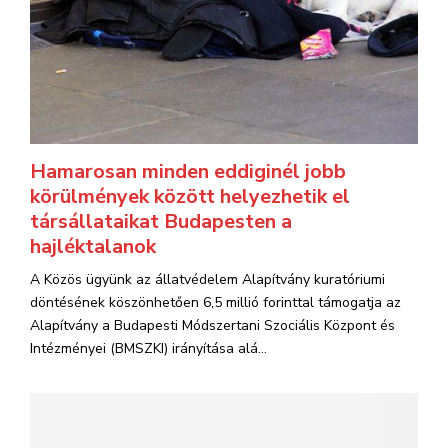
Hamarosan minden eddiginél jobb
körülmények között helyezhetik el
társállataikat Budapesten a
hajléktalanok
A Közös ügyünk az állatvédelem Alapítvány kuratóriumi
döntésének köszönhetően 6,5 millió forinttal támogatja az
Alapítvány a Budapesti Módszertani Szociális Központ és
Intézményei (BMSZKI) irányítása alá...