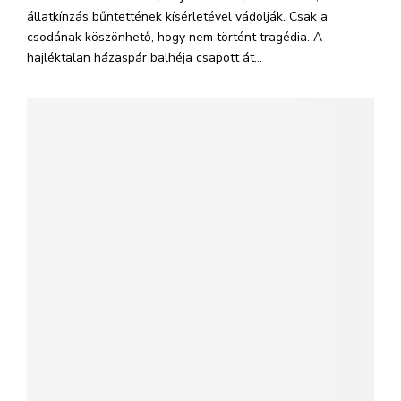
állatkínzás bűntettének kísérletével vádolják. Csak a
csodának köszönhető, hogy nem történt tragédia. A
hajléktalan házaspár balhéja csapott át...