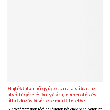
Hajléktalan nő gyújtotta rá a sátrat az
alvó férjére és kutyájára, emberölés és
állatkínzás kísérlete miatt felelhet
A letartóztatásban lévő hajléktalan nőt emberölés, valamint