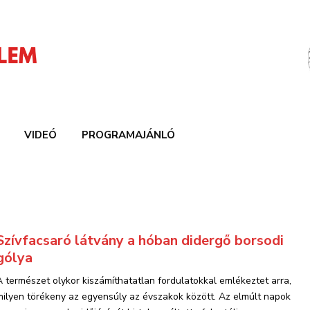
VIDEÓ
PROGRAMAJÁNLÓ
Szívfacsaró látvány a hóban didergő borsodi
gólya
A természet olykor kiszámíthatatlan fordulatokkal emlékeztet arra,
milyen törékeny az egyensúly az évszakok között. Az elmúlt napok