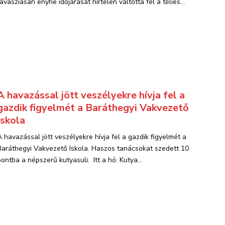
tavasziasan enyhe időjárását hirtelen váltotta fel a télies...
A havazással jött veszélyekre hívja fel a
gazdik figyelmét a Baráthegyi Vakvezető
Iskola
A havazással jött veszélyekre hívja fel a gazdik figyelmét a
Baráthegyi Vakvezető Iskola. Haszos tanácsokat szedett 10
pontba a népszerű kutyasuli. Itt a hó: Kutya...