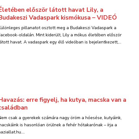
Életében először látott havat Lily, a
Budakeszi Vadaspark kismókusa – VIDEÓ
Különleges pillanatot osztott meg a Budakeszi Vadaspark a
Facebook-oldalán. Mint kiderült, Lily a mókus életében először
látott havat. A vadaspark egy élő videóban is bejelentkezett,...
Havazás: erre figyelj, ha kutya, macska van a
családban
Nem csak a gyerekek számára nagy öröm a hóesése, kutyáink,
macskáink is hasonlóan örülnek a fehér hótakarónak – írja a
aziallat.hu....