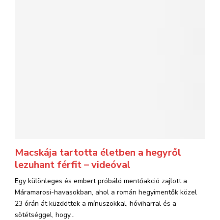
Macskája tartotta életben a hegyről
lezuhant férfit – videóval
Egy különleges és embert próbáló mentőakció zajlott a
Máramarosi-havasokban, ahol a román hegyimentők közel
23 órán át küzdöttek a mínuszokkal, hóviharral és a
sötétséggel, hogy...