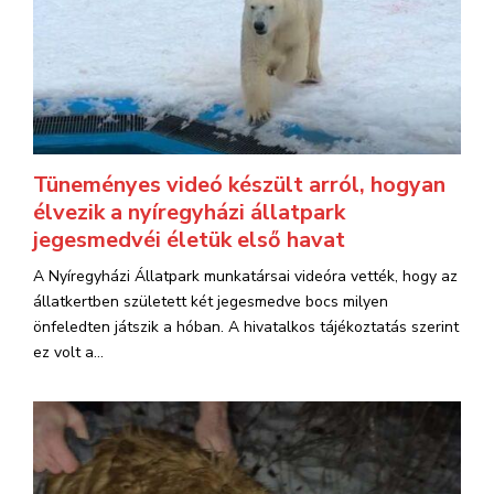
Tüneményes videó készült arról, hogyan
élvezik a nyíregyházi állatpark
jegesmedvéi életük első havat
A Nyíregyházi Állatpark munkatársai videóra vették, hogy az
állatkertben született két jegesmedve bocs milyen
önfeledten játszik a hóban. A hivatalkos tájékoztatás szerint
ez volt a...