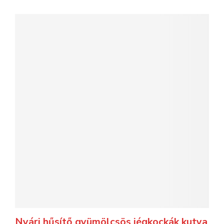
Nyári hűsítő gyümölcsös jégkockák kutya