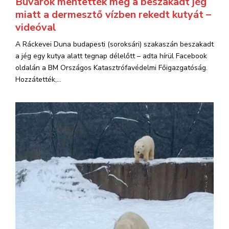
Búvárok mentették meg a beszakadt jég
miatt a dermesztő vízben rekedt kutyát –
videóval
A Ráckevei Duna budapesti (soroksári) szakaszán beszakadt
a jég egy kutya alatt tegnap délelőtt – adta hírül Facebook
oldalán a BM Országos Katasztrófavédelmi Főigazgatóság.
Hozzátették,...