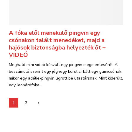
A fóka elől menekülő pingvin egy
csónakon talált menedéket, majd a
hajósok biztonságba helyezték őt –
VIDEÓ
Megható mini videó készült egy pingvin megmentéséről. A
beszámoló szerint egy jéghegy körül cirkált egy gumicsónak,
mikor egy adélie-pingvin ugrott be utastársnak. Mint kiderült,
egy leopárdfóka...
Bejegyzések
1
2
lapozása