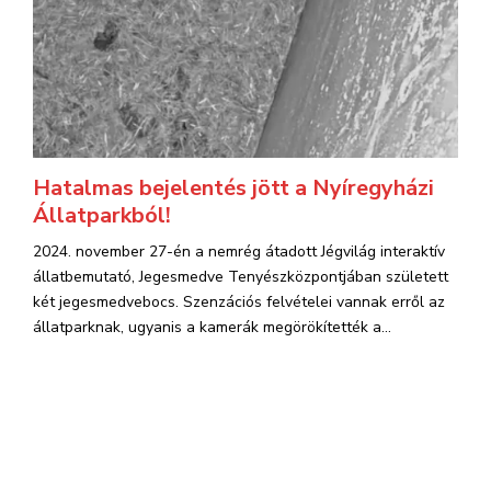
Hatalmas bejelentés jött a Nyíregyházi
Állatparkból!
2024. november 27-én a nemrég átadott Jégvilág interaktív
állatbemutató, Jegesmedve Tenyészközpontjában született
két jegesmedvebocs. Szenzációs felvételei vannak erről az
állatparknak, ugyanis a kamerák megörökítették a...