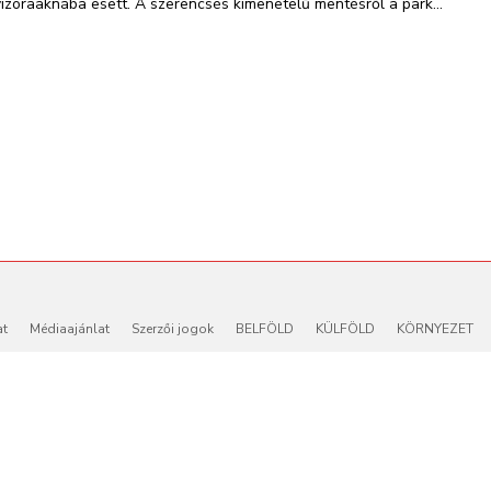
vízóraaknába esett. A szerencsés kimenetelű mentésről a park...
at
Médiaajánlat
Szerzői jogok
BELFÖLD
KÜLFÖLD
KÖRNYEZET