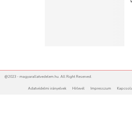
@2023 - magyarallatvedelem.hu. All Right Reserved.
Adatvédelmi irányelvek
Hírlevél
Impresszum
Kapcsol