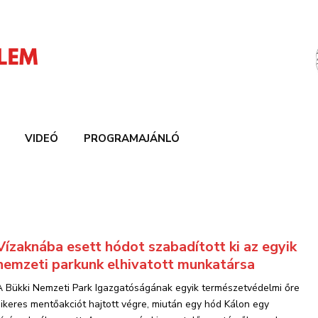
VIDEÓ
PROGRAMAJÁNLÓ
Vízaknába esett hódot szabadított ki az egyik
nemzeti parkunk elhivatott munkatársa
A Bükki Nemzeti Park Igazgatóságának egyik természetvédelmi őre
sikeres mentőakciót hajtott végre, miután egy hód Kálon egy