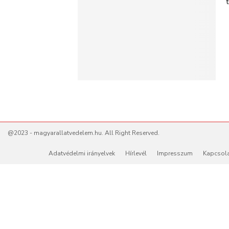
@2023 - magyarallatvedelem.hu. All Right Reserved.
Adatvédelmi irányelvek
Hírlevél
Impresszum
Kapcsol