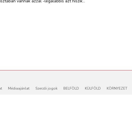
tisztában vannak azzal -legalábbis azt hiszik...
at
Médiaajánlat
Szerzői jogok
BELFÖLD
KÜLFÖLD
KÖRNYEZET