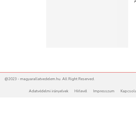
@2023 - magyarallatvedelem.hu. All Right Reserved.
Adatvédelmi irányelvek
Hírlevél
Impresszum
Kapcsol