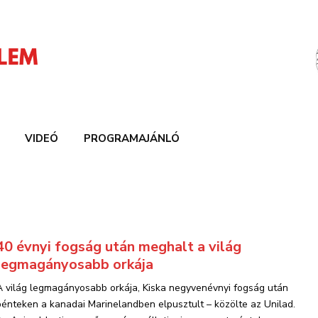
VIDEÓ
PROGRAMAJÁNLÓ
40 évnyi fogság után meghalt a világ
legmagányosabb orkája
A világ legmagányosabb orkája, Kiska negyvenévnyi fogság után
pénteken a kanadai Marinelandben elpusztult – közölte az Unilad.