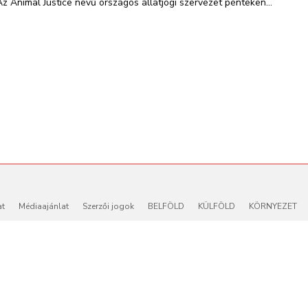
Az Animal Justice nevű országos állatjogi szervezet pénteken...
at
Médiaajánlat
Szerzői jogok
BELFÖLD
KÜLFÖLD
KÖRNYEZET