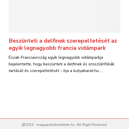
Beszünteti a delfinek szerepeltetését az
egyik legnagyobb francia vidámpark
Észak-Franciaország egyik legnagyobb vidámparkja
bejelentette, hogy beszünteti a delfinek és oroszlánfókák
tartását és szerepeltetését – írja a kutyabarat.hu....
@2023 - magyarallatvedelem.hu. All Right Reserved.