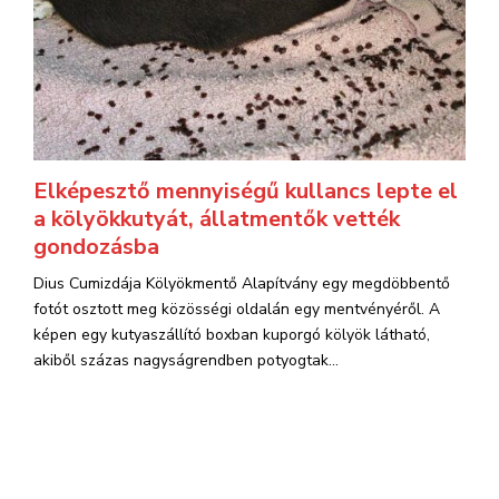
Elképesztő mennyiségű kullancs lepte el
a kölyökkutyát, állatmentők vették
gondozásba
Dius Cumizdája Kölyökmentő Alapítvány egy megdöbbentő
fotót osztott meg közösségi oldalán egy mentvényéről. A
képen egy kutyaszállító boxban kuporgó kölyök látható,
akiből százas nagyságrendben potyogtak...