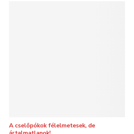
A cselőpókok félelmetesek, de
ártalmatlanok!