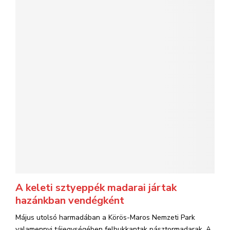
A keleti sztyeppék madarai jártak
hazánkban vendégként
Május utolsó harmadában a Körös-Maros Nemzeti Park
valamennyi tájegységében felbukkantak pásztormadarak. A