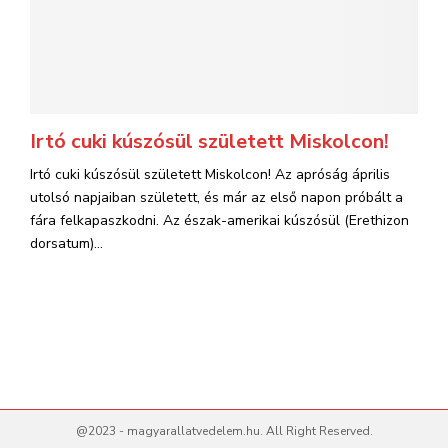
Irtó cuki kúszósül született Miskolcon!
Irtó cuki kúszósül született Miskolcon! Az apróság április
utolsó napjaiban született, és már az első napon próbált a
fára felkapaszkodni. Az észak-amerikai kúszósül (Erethizon
dorsatum)...
@2023 - magyarallatvedelem.hu. All Right Reserved.