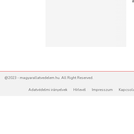
@2023 - magyarallatvedelem.hu. All Right Reserved.
Adatvédelmi irányelvek
Hírlevél
Impresszum
Kapcsol