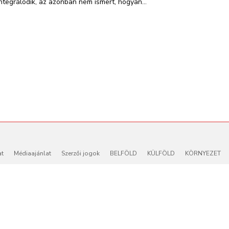
integrálódik, az azonban nem ismert, hogyan...
at
Médiaajánlat
Szerzői jogok
BELFÖLD
KÜLFÖLD
KÖRNYEZET