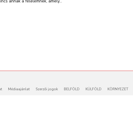
sincs annak a félelemnek, amely...
at
Médiaajánlat
Szerzői jogok
BELFÖLD
KÜLFÖLD
KÖRNYEZET