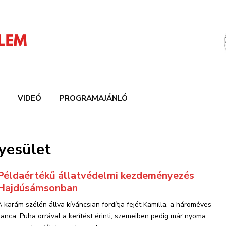
VIDEÓ
PROGRAMAJÁNLÓ
yesület
Példaértékű állatvédelmi kezdeményezés
Hajdúsámsonban
A karám szélén állva kíváncsian fordítja fejét Kamilla, a hároméves
kanca. Puha orrával a kerítést érinti, szemeiben pedig már nyoma