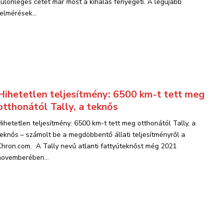
különleges cetet már most a kihalás fenyegeti. A legújabb
felmérések...
Hihetetlen teljesítmény: 6500 km-t tett meg
otthonától Tally, a teknős
Hihetetlen teljesítmény: 6500 km-t tett meg otthonától Tally, a
teknős – számolt be a megdöbbentő állati teljesítményről a
Chron.com. A Tally nevű atlanti fattyúteknőst még 2021
novemberében...