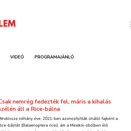
VIDEÓ
PROGRAMAJÁNLÓ
Csak nemrég fedezték fel, máris a kihalás
szélén áll a Rice-bálna
Mindössze néhány éve, 2021-ben azonosították önálló fajként a
Rice-bálnát (Balaenoptera ricei), ám a Mexikói-öbölben élő