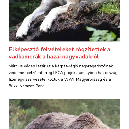
Elképesztő felvételeket rögzítettek a
vadkamerák a hazai nagyvadakról
Március végén lezárult a Kárpát-régió nagyragadozóinak
védelmét célzó Interreg LECA projekt, amelyben hat ország
tizenegy szervezete, köztük a WWF Magyarország és a
Bükki Nemzeti Park...