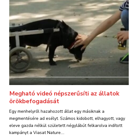
Megható videó népszerűsíti az állatok
örökbefogadását
Egy menhelyről hazahozott állat egy másiknak a
megmentésére ad esélyt. Számos kidobott, elhagyott, vagy
eleve gazda nélkül született négylábút felkarolva indított
kampányt a Viasat Nature....