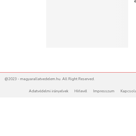
@2023 - magyarallatvedelem.hu. All Right Reserved.
Adatvédelmi irányelvek
Hírlevél
Impresszum
Kapcsol