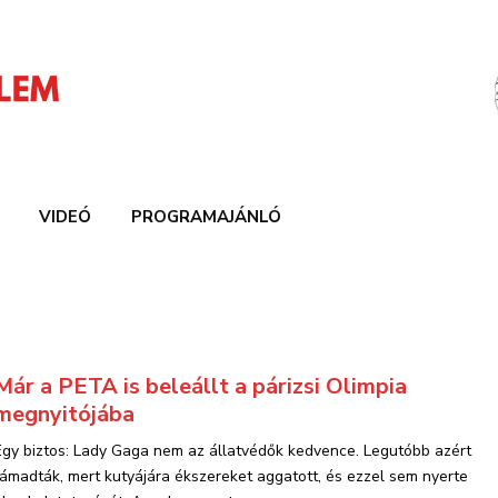
VIDEÓ
PROGRAMAJÁNLÓ
Már a PETA is beleállt a párizsi Olimpia
megnyitójába
Egy biztos: Lady Gaga nem az állatvédők kedvence. Legutóbb azért
támadták, mert kutyájára ékszereket aggatott, és ezzel sem nyerte