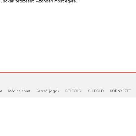
el sokak tetszését. Azonban most egyre...
at
Médiaajánlat
Szerzői jogok
BELFÖLD
KÜLFÖLD
KÖRNYEZET