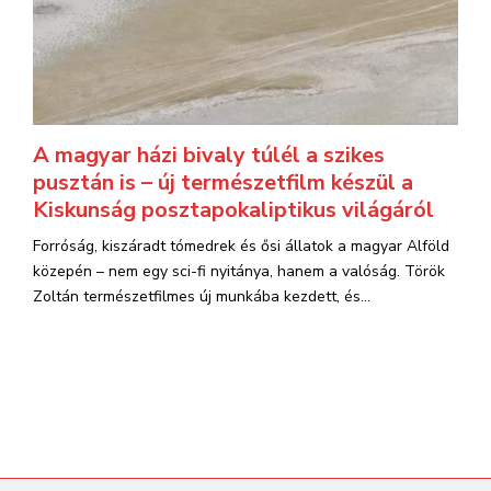
A magyar házi bivaly túlél a szikes
pusztán is – új természetfilm készül a
Kiskunság posztapokaliptikus világáról
Forróság, kiszáradt tómedrek és ősi állatok a magyar Alföld
közepén – nem egy sci-fi nyitánya, hanem a valóság. Török
Zoltán természetfilmes új munkába kezdett, és...