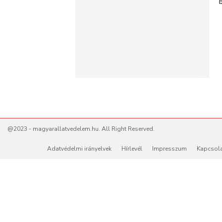
@2023 - magyarallatvedelem.hu. All Right Reserved.
Adatvédelmi irányelvek
Hírlevél
Impresszum
Kapcsol