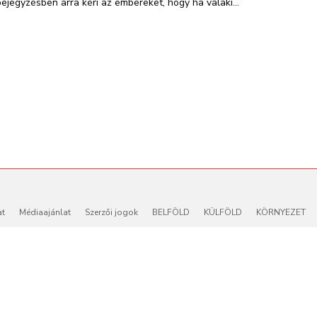
bejegyzésben arra kéri az embereket, hogy ha valaki...
at
Médiaajánlat
Szerzői jogok
BELFÖLD
KÜLFÖLD
KÖRNYEZET