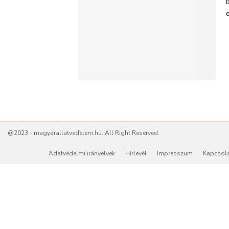
@2023 - magyarallatvedelem.hu. All Right Reserved.
Adatvédelmi irányelvek
Hírlevél
Impresszum
Kapcsol