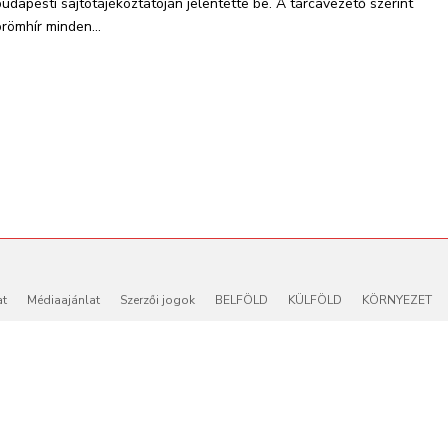
budapesti sajtótájékoztatóján jelentette be. A tárcavezető szerint
örömhír minden...
at
Médiaajánlat
Szerzői jogok
BELFÖLD
KÜLFÖLD
KÖRNYEZET