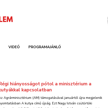
VIDEÓ
PROGRAMAJÁNLÓ
Régi hiányosságot pótol a minisztérium a
kutyákkal kapcsolatban
Az Agrárminisztérium (AM) támogatásával januártól újra megjelenik
nyomtatásban A kutya című újság. Ezt Nagy István csütörtöki