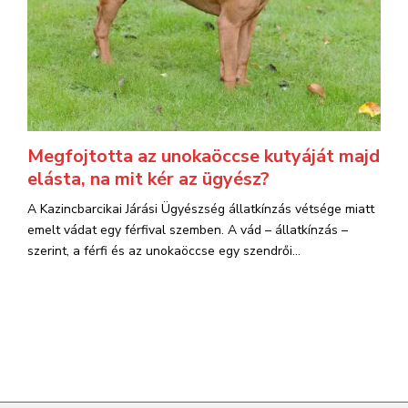
Megfojtotta az unokaöccse kutyáját majd
elásta, na mit kér az ügyész?
A Kazincbarcikai Járási Ügyészség állatkínzás vétsége miatt
emelt vádat egy férfival szemben. A vád – állatkínzás –
szerint, a férfi és az unokaöccse egy szendrői...