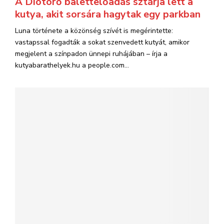
A Diótörő balettelőadás sztárja lett a
kutya, akit sorsára hagytak egy parkban
Luna története a közönség szívét is megérintette:
vastapssal fogadták a sokat szenvedett kutyát, amikor
megjelent a színpadon ünnepi ruhájában – írja a
kutyabarathelyek.hu a people.com...