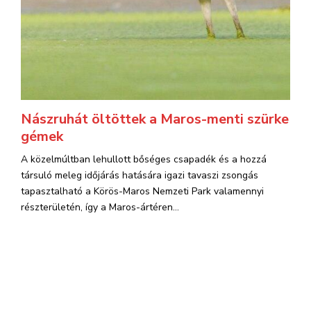
Nászruhát öltöttek a Maros-menti szürke
gémek
A közelmúltban lehullott bőséges csapadék és a hozzá
társuló meleg időjárás hatására igazi tavaszi zsongás
tapasztalható a Körös-Maros Nemzeti Park valamennyi
részterületén, így a Maros-ártéren...