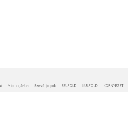
at
Médiaajánlat
Szerzői jogok
BELFÖLD
KÜLFÖLD
KÖRNYEZET