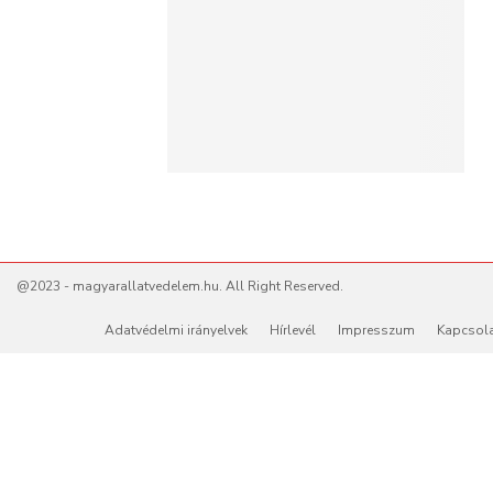
@2023 - magyarallatvedelem.hu. All Right Reserved.
Adatvédelmi irányelvek
Hírlevél
Impresszum
Kapcsol