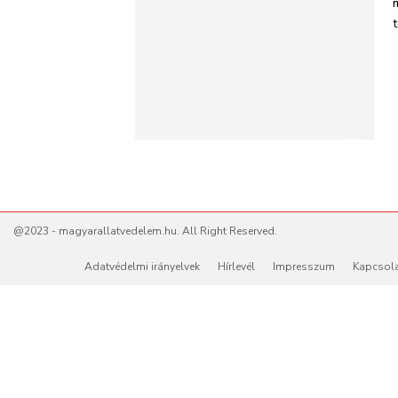
@2023 - magyarallatvedelem.hu. All Right Reserved.
Adatvédelmi irányelvek
Hírlevél
Impresszum
Kapcsol