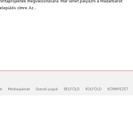
mintaprojektek megvalósítására. Már lehet pályázni a Madárbarát
település címre Az...
at
Médiaajánlat
Szerzői jogok
BELFÖLD
KÜLFÖLD
KÖRNYEZET