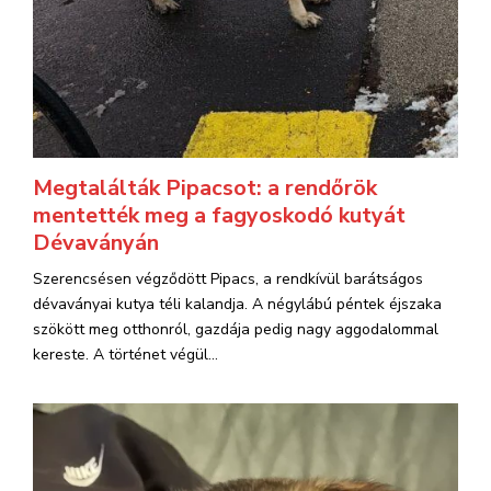
Megtalálták Pipacsot: a rendőrök
mentették meg a fagyoskodó kutyát
Dévaványán
Szerencsésen végződött Pipacs, a rendkívül barátságos
dévaványai kutya téli kalandja. A négylábú péntek éjszaka
szökött meg otthonról, gazdája pedig nagy aggodalommal
kereste. A történet végül...