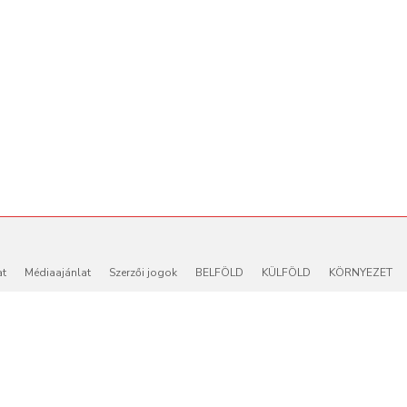
at
Médiaajánlat
Szerzői jogok
BELFÖLD
KÜLFÖLD
KÖRNYEZET