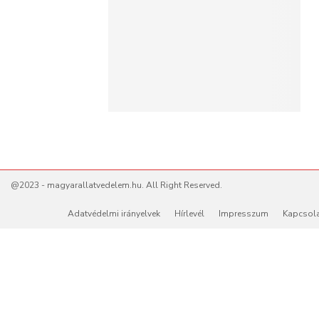
@2023 - magyarallatvedelem.hu. All Right Reserved.
Adatvédelmi irányelvek
Hírlevél
Impresszum
Kapcsol