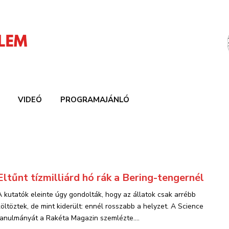
VIDEÓ
PROGRAMAJÁNLÓ
Eltűnt tízmilliárd hó rák a Bering-tengernél
A kutatók eleinte úgy gondolták, hogy az állatok csak arrébb
költöztek, de mint kiderült: ennél rosszabb a helyzet. A Science
tanulmányát a Rakéta Magazin szemlézte....