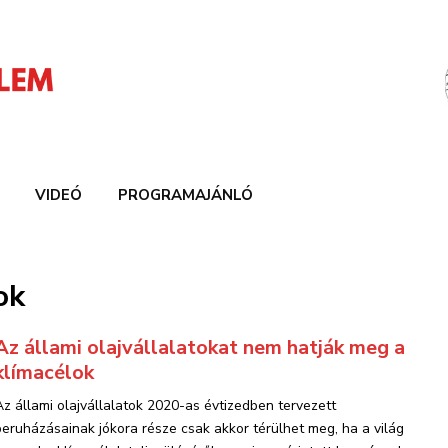
VIDEÓ
PROGRAMAJÁNLÓ
ok
Az állami olajvállalatokat nem hatják meg a
klímacélok
Az állami olajvállalatok 2020-as évtizedben tervezett
beruházásainak jókora része csak akkor térülhet meg, ha a világ