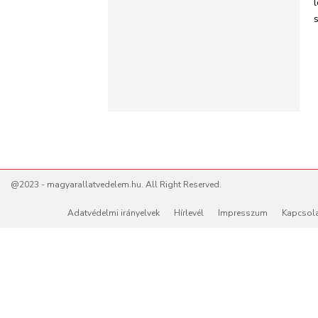
@2023 - magyarallatvedelem.hu. All Right Reserved.
Adatvédelmi irányelvek
Hírlevél
Impresszum
Kapcsol