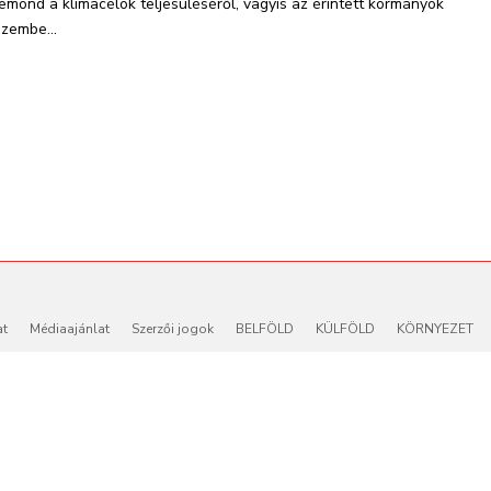
lemond a klímacélok teljesüléséről, vagyis az érintett kormányok
szembe...
at
Médiaajánlat
Szerzői jogok
BELFÖLD
KÜLFÖLD
KÖRNYEZET