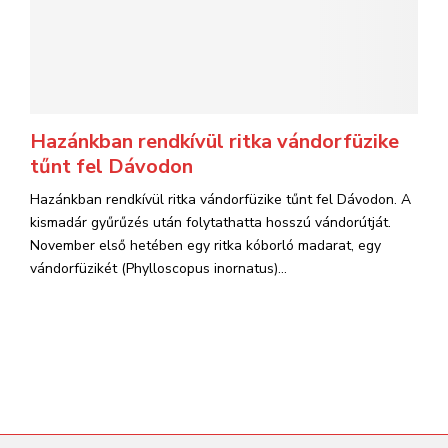
Hazánkban rendkívül ritka vándorfüzike
tűnt fel Dávodon
Hazánkban rendkívül ritka vándorfüzike tűnt fel Dávodon. A
kismadár gyűrűzés után folytathatta hosszú vándorútját.
November első hetében egy ritka kóborló madarat, egy
vándorfüzikét (Phylloscopus inornatus)...