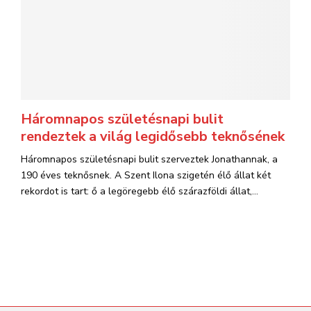
Háromnapos születésnapi bulit
rendeztek a világ legidősebb teknősének
Háromnapos születésnapi bulit szerveztek Jonathannak, a
190 éves teknősnek. A Szent Ilona szigetén élő állat két
rekordot is tart: ő a legöregebb élő szárazföldi állat,...