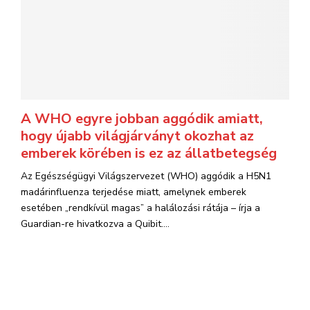
A WHO egyre jobban aggódik amiatt,
hogy újabb világjárványt okozhat az
emberek körében is ez az állatbetegség
Az Egészségügyi Világszervezet (WHO) aggódik a H5N1
madárinfluenza terjedése miatt, amelynek emberek
esetében „rendkívül magas” a halálozási rátája – írja a
Guardian-re hivatkozva a Quibit....