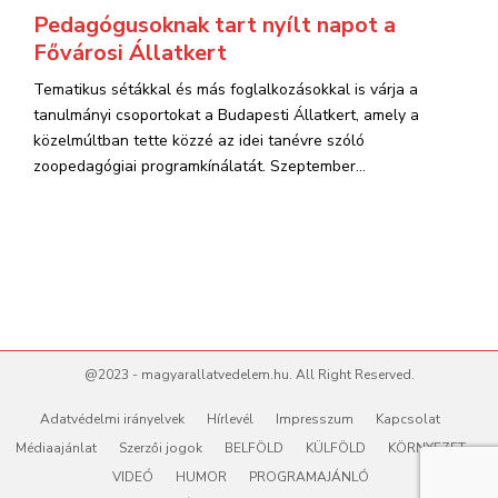
Pedagógusoknak tart nyílt napot a
Fővárosi Állatkert
Tematikus sétákkal és más foglalkozásokkal is várja a
tanulmányi csoportokat a Budapesti Állatkert, amely a
közelmúltban tette közzé az idei tanévre szóló
zoopedagógiai programkínálatát. Szeptember...
@2023 - magyarallatvedelem.hu. All Right Reserved.
Adatvédelmi irányelvek
Hírlevél
Impresszum
Kapcsolat
Médiaajánlat
Szerzői jogok
BELFÖLD
KÜLFÖLD
KÖRNYEZET
VIDEÓ
HUMOR
PROGRAMAJÁNLÓ