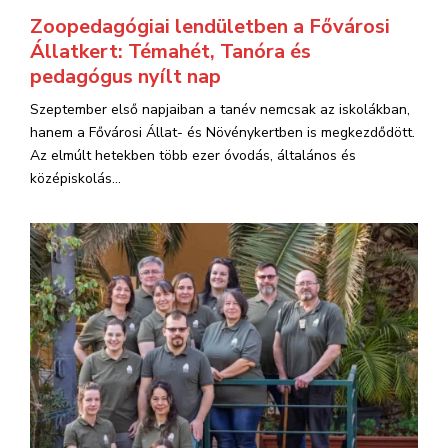
Zoopedagógiai lendületben a Fővárosi
Állatkert: Témahét, Tanóra és
pedagógus nyílt nap
Szeptember első napjaiban a tanév nemcsak az iskolákban,
hanem a Fővárosi Állat- és Növénykertben is megkezdődött.
Az elmúlt hetekben több ezer óvodás, általános és
középiskolás...