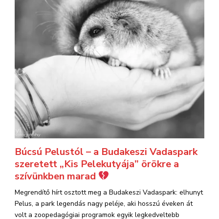
Búcsú Pelustól – a Budakeszi Vadaspark
szeretett „Kis Pelekutyája” örökre a
szívünkben marad
Megrendítő hírt osztott meg a Budakeszi Vadaspark: elhunyt
Pelus, a park legendás nagy peléje, aki hosszú éveken át
volt a zoopedagógiai programok egyik legkedveltebb