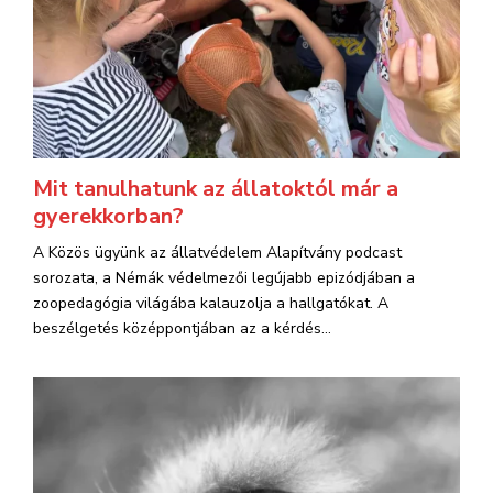
Mit tanulhatunk az állatoktól már a
gyerekkorban?
A Közös ügyünk az állatvédelem Alapítvány podcast
sorozata, a Némák védelmezői legújabb epizódjában a
zoopedagógia világába kalauzolja a hallgatókat. A
beszélgetés középpontjában az a kérdés...