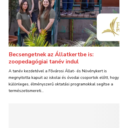
Becsengetnek az Állatkertbe is:
zoopedagógiai tanév indul
A tanév kezdetével a Fővárosi Állat- és Növénykert is
megnyitotta kapuit az iskolai és óvodai csoportok előtt, hogy
különleges, élményszerű oktatási programokkal segítse a
természetismereti...