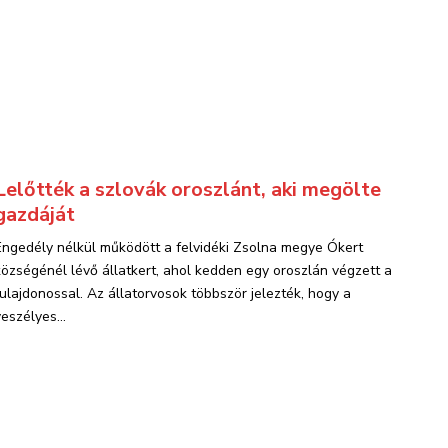
Lelőtték a szlovák oroszlánt, aki megölte
gazdáját
Engedély nélkül működött a felvidéki Zsolna megye Ókert
községénél lévő állatkert, ahol kedden egy oroszlán végzett a
tulajdonossal. Az állatorvosok többször jelezték, hogy a
eszélyes...