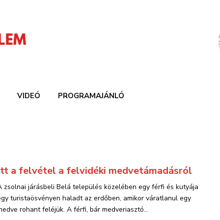
VIDEÓ
PROGRAMAJÁNLÓ
Itt a felvétel a felvidéki medvetámadásról
A zsolnai járásbeli Belá település közelében egy férfi és kutyája
egy turistaösvényen haladt az erdőben, amikor váratlanul egy
medve rohant feléjük. A férfi, bár medveriasztó...