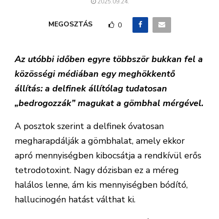
2025.09.24.
MEGOSZTÁS
0
Az utóbbi időben egyre többször bukkan fel a
közösségi médiában egy meghökkentő
állítás: a delfinek állítólag tudatosan
„bedrogozzák” magukat a gömbhal mérgével.
A posztok szerint a delfinek óvatosan
megharapdálják a gömbhalat, amely ekkor
apró mennyiségben kibocsátja a rendkívül erős
tetrodotoxint. Nagy dózisban ez a méreg
halálos lenne, ám kis mennyiségben bódító,
hallucinogén hatást válthat ki.