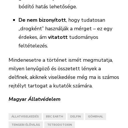
bódító hatás lehetősége.
De nem bizonyított
, hogy tudatosan
„drogként” használják a mérget – ez egy
érdekes, ám
vitatott
tudományos
feltételezés.
Mindenesetre a történet ismét megmutatja,
milyen lenyűgöző és összetett lények a
delfinek, akiknek viselkedése még ma is számos
rejtélyt tartogat a kutatók számára.
Magyar Állatvédelem
ÁLLATVISELKEDÉS
BBC EARTH
DELFIN
GÖMBHAL
TENGERI ÉLŐVILÁG
TETRODOTOXIN