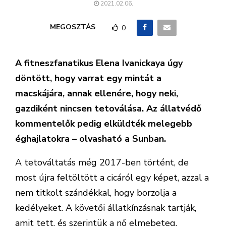
2021.02.06.
MEGOSZTÁS
0
A fitneszfanatikus Elena Ivanickaya úgy
döntött, hogy varrat egy mintát a
macskájára, annak ellenére, hogy neki,
gazdiként nincsen tetoválása. Az állatvédő
kommentelők pedig elküldték melegebb
éghajlatokra – olvasható a Sunban.
A tetováltatás még 2017-ben történt, de
most újra feltöltött a cicáról egy képet, azzal a
nem titkolt szándékkal, hogy borzolja a
kedélyeket. A követői állatkínzásnak tartják,
amit tett, és szerintük a nő elmebeteg.