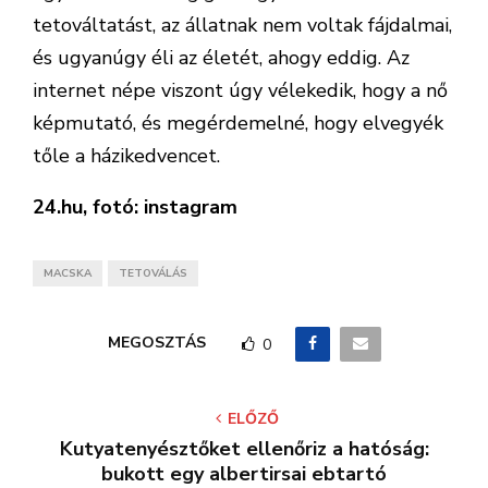
tetováltatást, az állatnak nem voltak fájdalmai,
és ugyanúgy éli az életét, ahogy eddig. Az
internet népe viszont úgy vélekedik, hogy a nő
képmutató, és megérdemelné, hogy elvegyék
tőle a házikedvencet.
24.hu, fotó: instagram
MACSKA
TETOVÁLÁS
MEGOSZTÁS
0
ELŐZŐ
Kutyatenyésztőket ellenőriz a hatóság:
bukott egy albertirsai ebtartó