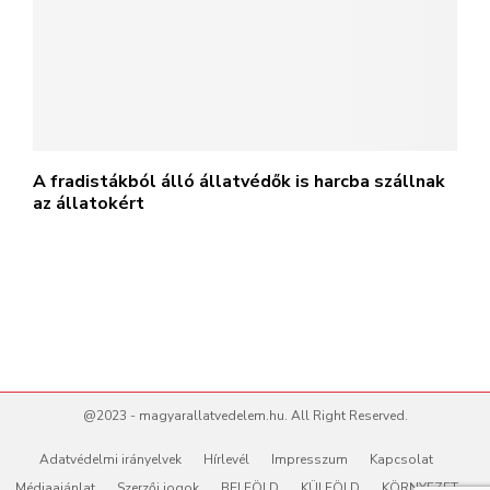
A fradistákból álló állatvédők is harcba szállnak
az állatokért
@2023 - magyarallatvedelem.hu. All Right Reserved.
Adatvédelmi irányelvek
Hírlevél
Impresszum
Kapcsolat
Médiaajánlat
Szerzői jogok
BELFÖLD
KÜLFÖLD
KÖRNYEZET