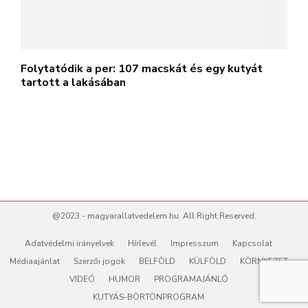
Folytatódik a per: 107 macskát és egy kutyát
tartott a lakásában
@2023 - magyarallatvedelem.hu. All Right Reserved.
Adatvédelmi irányelvek
Hírlevél
Impresszum
Kapcsolat
Médiaajánlat
Szerzői jogok
BELFÖLD
KÜLFÖLD
KÖRNYEZET
VIDEÓ
HUMOR
PROGRAMAJÁNLÓ
KUTYÁS-BÖRTÖNPROGRAM