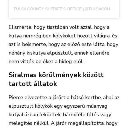
TULSA COUNTY SHERIFF’S OFFICE (@TULSACOUNTYSHERIFFSOFFICE) ÁLTAL MEGOSZTOTT BEJEGYZÉS
Elismerte, hogy tisztában volt azzal, hogy a
kutya nemrégiben kölyköket hozott világra, és
azt is beismerte, hogy az előző este látta, hogy
néhány kiskutya elpusztult, ennek ellenére
nem vitték be őket a hideg elől.
Siralmas körülmények között
tartott állatok
Pierce elvezette a járőrt a hátsó kertbe, ahol az
elpusztult kölykök egy egyszerű műanyag
kutyaházban feküdtek, bármiféle fűtés vagy
melegítés nélkül. A járőr megállapította, hogy