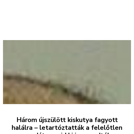
Három újszülött kiskutya fagyott
halálra – letartóztatták a felelőtlen