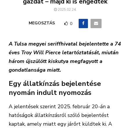
gazdát – majd ki is engedték
2025.02.24.
MEGOSZTÁS
0
A Tulsa megyei seriffhivatal bejelentette a 74
éves Troy Will Pierce letartóztatását, miután
három újszülött kiskutya megfagyott a
gondatlansága miatt.
Egy állatkínzás bejelentése
nyomán indult nyomozás
A jelentések szerint 2025. február 20-án a
hatóságok állatkínzásról szóló bejelentést
kaptak, amely miatt egy járőrt küldtek ki. A