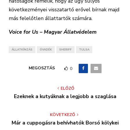
hatóságok remélik, hogy az ügy súlyos
következményei visszatartó erővel bírnak majd
más felelőtlen állattartók számára.
Voice for Us – Magyar Állatvédelem
ÁLLATKÍNZÁS
ÓVADÉK
SHERIFF
TULSA
MEGOSZTÁS
0
ELŐZŐ
Ezeknek a kutyáknak a legjobb a szaglása
KÖVETKEZŐ
Már a cuppogásra behívhatók Borsó kölykei