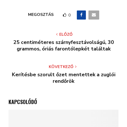
MEGOSZTÁS
0
ELŐZŐ
25 centiméteres szárnyfesztávolságú, 30
grammos, óriás farontólepkét találtak
KÖVETKEZŐ
Kerítésbe szorult őzet mentettek a zuglói
rendőrök
KAPCSOLÓDÓ