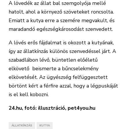
A lövedék az állat bal szemgolyója mellé
hatolt, ahol a környező szöveteket roncsolta.
Emiatt a kutya erre a szemére megvakult, és
maradandó egészségkárosodást szenvedett.
A lövés erős fájdalmat is okozott a kutyának,
így az állatkínzás különös szenvedéssel járt. A
szabadlábon lévő, büntetlen előéletű
elkövető beismerte a bűncselekmény
elkövetését. Az ügyészség felfüggesztett
börtönt kért a férfire azzal, hogy a légpuskáját
is el kell kobozni.
24.hu, fotó: illusztráció, pet4you.hu
ÁLLATKÍNZÁS
KUTYA