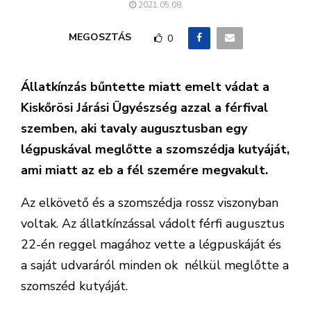
2021.05.08.
MEGOSZTÁS
0
Állatkínzás bűntette miatt emelt vádat a
Kiskőrösi Járási Ügyészség azzal a férfival
szemben, aki tavaly augusztusban egy
légpuskával meglőtte a szomszédja kutyáját,
ami miatt az eb a fél szemére megvakult.
Az elkövető és a szomszédja rossz viszonyban
voltak. Az állatkínzással vádolt férfi augusztus
22-én reggel magához vette a légpuskáját és
a saját udvaráról minden ok nélkül meglőtte a
szomszéd kutyáját.