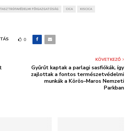
TASZTRÓFAVÉDELMI FŐIGAZGATÓSÁG
CICA
KISCICA
TÁS
0
KÖVETKEZŐ
t
Gyűrűt kaptak a parlagi sasfiókák, így
zajlottak a fontos természetvédelmi
munkák a Körös–Maros Nemzeti
Parkban