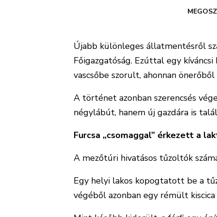
MEGOSZ
Újabb különleges állatmentésről s
Főigazgatóság. Ezúttal egy kíváncsi k
vascsőbe szorult, ahonnan önerőből
A történet azonban szerencsés vége
négylábút, hanem új gazdára is talál
Furcsa „csomaggal” érkezett a la
A mezőtúri hivatásos tűzoltók szám
Egy helyi lakos kopogtatott be a tű
végéből azonban egy rémült kiscica f