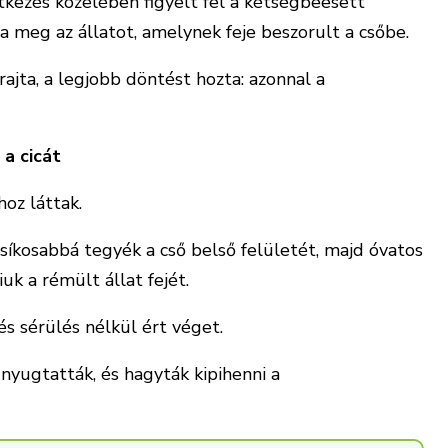
ítkezés közelében figyelt fel a kétségbeesett
a meg az állatot, amelynek feje beszorult a csőbe.
ajta, a legjobb döntést hozta: azonnal a
a cicát
oz láttak.
síkosabbá tegyék a cső belső felületét, majd óvatos
uk a rémült állat fejét.
s sérülés nélkül ért véget.
nyugtatták, és hagyták kipihenni a