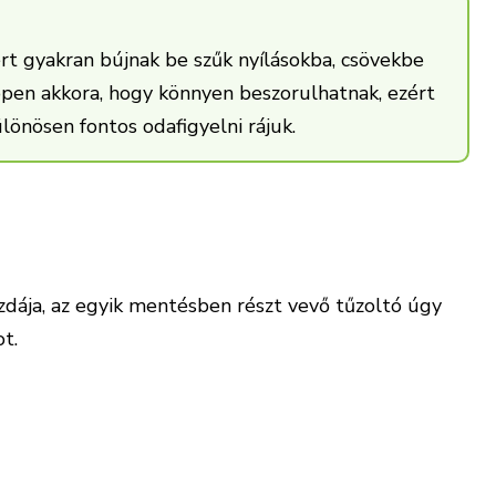
zért gyakran bújnak be szűk nyílásokba, csövekbe
ppen akkora, hogy könnyen beszorulhatnak, ezért
önösen fontos odafigyelni rájuk.
zdája, az egyik mentésben részt vevő tűzoltó úgy
t.