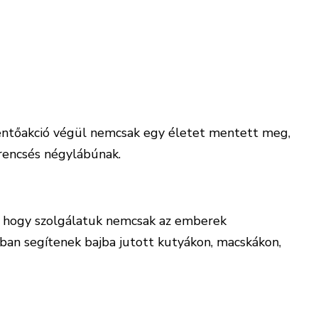
entőakció végül nemcsak egy életet mentett meg,
erencsés négylábúnak.
k, hogy szolgálatuk nemcsak az emberek
an segítenek bajba jutott kutyákon, macskákon,