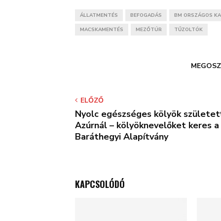
ÁLLATMENTÉS
BEFOGADÁS
BM ORSZÁGOS KA
MACSKAMENTÉS
MEZŐTÚR
TŰZOLTÓK
MEGOSZ
ELŐZŐ
Nyolc egészséges kölyök születet
Azúrnál – kölyöknevelőket keres a
Baráthegyi Alapítvány
KAPCSOLÓDÓ