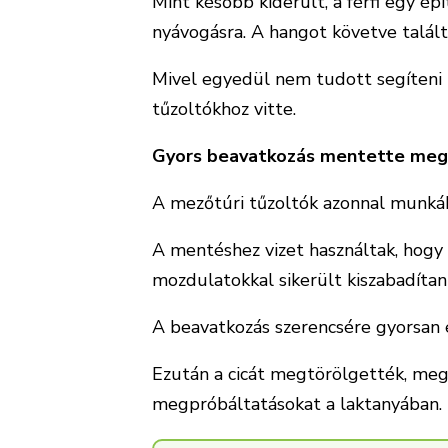
Mint később kiderült, a férfi egy ép
nyávogásra. A hangot követve talált
Mivel egyedül nem tudott segíteni r
tűzoltókhoz vitte.
Gyors beavatkozás mentette meg 
A mezőtúri tűzoltók azonnal munkáh
A mentéshez vizet használtak, hogy 
mozdulatokkal sikerült kiszabadítani
A beavatkozás szerencsére gyorsan é
Ezután a cicát megtörölgették, meg
megpróbáltatásokat a laktanyában.