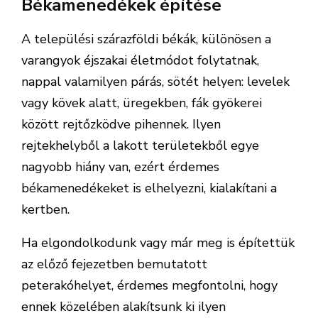
peterakóhelyet, érdemes megfontolni, hogy
ennek közelében alakítsunk ki ilyen
békamenedéket.
A nedves levélkupac valójában egy háromkamrás békamenedéket
rejt. (Fotók: Orbán Zoltán)
Ha nincs időnk, kedvünk, lehetőségünk ilyen
békamenedék építésére, egy kúpcserép bokrok
közé rejtése is béka menedékként jöhet szóba.
Az adat is fontos!
Végül, de nem utolsó sorban, ha már
kimenetettük a vízóraaknából, pincéből a
béká(ka)t, és akár peterakóhelyet, plusz
menedéket is építettünk számukra, a jó