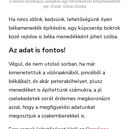
MAGYAR MADÁRTANI ÉS TERMÉSZETVÉDELMI EGYESÜLET
MENTÉS
MEGOSZTÁS
0
ELŐZŐ
Visszakerültek a természetbe a
megmentett vadmacskakölykök (Videó)
KÖVETKEZŐ
Március 10. a Beporzók Napja
KAPCSOLÓDÓ