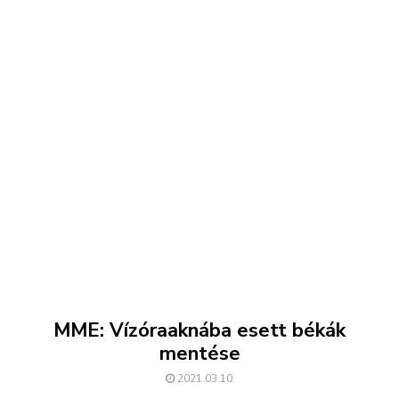
MME: Vízóraaknába esett békák
mentése
2021.03.10.