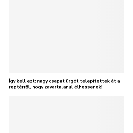
Sümegi rendőrök helyezték biztonságba a