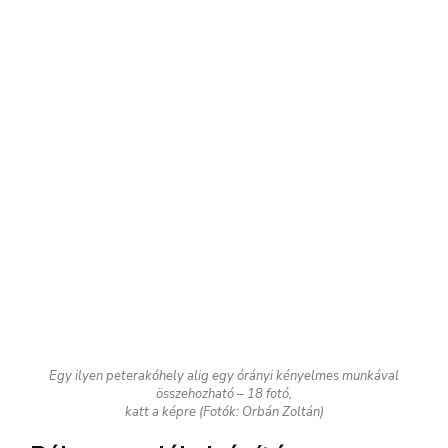
összehozható – 18 fotó,
katt a képre (Fotók: Orbán Zoltán)
Békamenedékek építése
A települési szárazföldi békák, különösen a
varangyok éjszakai életmódot folytatnak,
nappal valamilyen párás, sötét helyen: levelek
vagy kövek alatt, üregekben, fák gyökerei
között rejtőzködve pihennek. Ilyen
rejtekhelyből a lakott területekből egye
nagyobb hiány van, ezért érdemes
békamenedékeket is elhelyezni, kialakítani a
kertben.
Ha elgondolkodunk vagy már meg is építettük
az előző fejezetben bemutatott