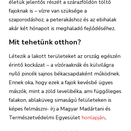
életük jelentős részét a szárazföldön töltő
fajoknak is – vízre van szüksége a
szaporodáshoz, a peterakáshoz és az ebihalak
akár két hónapot is meghaladó fejlődéséhez.
Mit tehetünk otthon?
Létezik a lakott területeket az ország egészén
érintő kockázat – a vízóraaknák és külvilágra
nyíló pincék sajnos békacsapdaként működnek.
Ennek oka, hogy ezek a fajok kevésbé ügyes
mászók, mint a zöld levelibéka, ami függőleges
falakon, ablaküveg simaságú felületeken is
képes felmászni- írj a Magyar Madártani és
Természetvédelmi Egyesület
honlapján
..