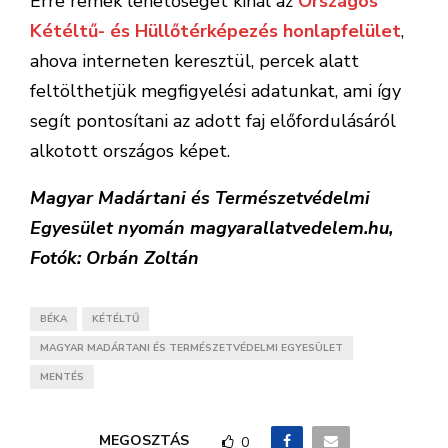
Így kell ezt: nagy csapat ürgét telepítettek át a
reptérről, hogy zavartalanul élhessenek!