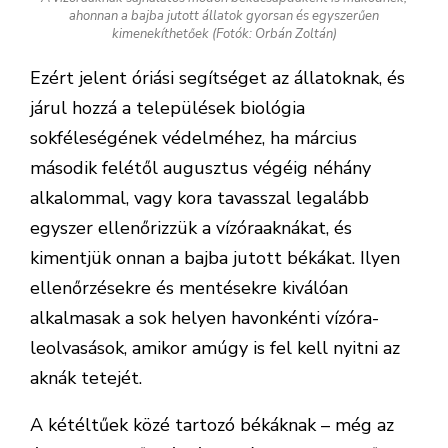
ahonnan a bajba jutott állatok gyorsan és egyszerűen
kimenekíthetőek (Fotók: Orbán Zoltán)
Ezért jelent óriási segítséget az állatoknak, és
járul hozzá a települések biológia
sokféleségének védelméhez, ha március
második felétől augusztus végéig néhány
alkalommal, vagy kora tavasszal legalább
egyszer ellenőrizzük a vízóraaknákat, és
kimentjük onnan a bajba jutott békákat. Ilyen
ellenőrzésekre és mentésekre kiválóan
alkalmasak a sok helyen havonkénti vízóra-
leolvasások, amikor amúgy is fel kell nyitni az
aknák tetejét.
A kétéltűek közé tartozó békáknak – még az