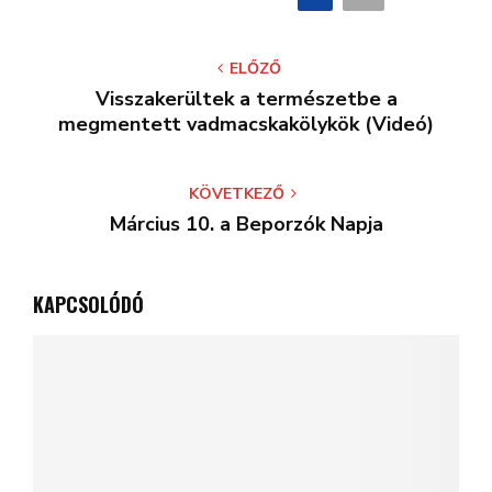
Egy hős természetvédőnek köszönhetően
menekült meg a kiszáradt denevér és kölyke