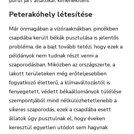
pórul járt állatokat kimenekíteni.
Peterakóhely létesítése
Már önmagában a vízóraaknákban, pincékben
csapdába került békák pusztulása is jelentős
probléma, de a bajt tovább tetézi, hogy ezek a
példányok nem tudnak részt venni a
szaporodásban. Miközben az országszerte, a
lakott területeken még erőteljesebben
fogyatkozó életterű, a klímaváltozástól is
fenyegetett, védett békaállományok túlélése
szempontjából mind nélkülözhetetlenebb a
sikeres szaporodás, ezek a csapdába esett
állatok úgy pusztulnak el, hogy éveken
keresztül egyetlen utódot sem hagynak