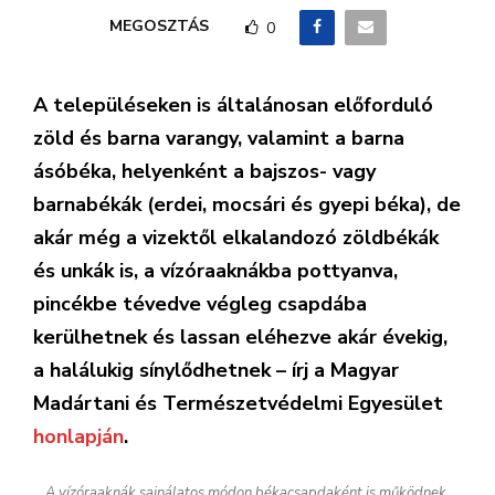
MEGOSZTÁS
0
A településeken is általánosan előforduló
zöld és barna varangy, valamint a barna
ásóbéka, helyenként a bajszos- vagy
barnabékák (erdei, mocsári és gyepi béka), de
akár még a vizektől elkalandozó zöldbékák
és unkák is, a vízóraaknákba pottyanva,
pincékbe tévedve végleg csapdába
kerülhetnek és lassan eléhezve akár évekig,
a halálukig sínylődhetnek – írj a Magyar
Madártani és Természetvédelmi Egyesület
honlapján
.
A vízóraaknák sajnálatos módon békacsapdaként is működnek,