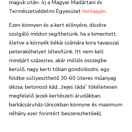
maguk után- írj a Magyar Madártani és
Természetvédelmi Egyesület
honlapján
.
Ezen könnyen és a kert előnyére, díszére
szolgáló módon segíthetünk, ha a kimentett,
illetve a környék békái számára kora tavasszal
peterakóhelyet létesítünk. Itt nem kell
mindjárt százezres, akár milliós összegbe
kerülő, nagy kerti tóban gondolkodni, egy
földbe süllyeszthető 30-60 literes műanyag
dézsa, betonozó kád, „tejes láda” tökéletesen
megfelelő (ezek kertészeti árudákban,
barkácsáruház-láncokban könnyne és maximum
néhány ezer forintért beszerezhetőek).
Egy ilyen peterakóhely alig egy órányi kényelmes munkával