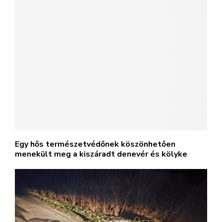
Szilveszter óta kóborló ebtriót!
@2023 - magyarallatvedelem.hu. All Right Reserved.
Adatvédelmi irányelvek
Hírlevél
Impresszum
Kapcsolat
Médiaajánlat
Szerzői jogok
BELFÖLD
KÜLFÖLD
KÖRNYEZET
VIDEÓ
HUMOR
PROGRAMAJÁNLÓ
KUTYÁS-BÖRTÖNPROGRAM