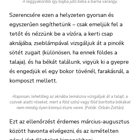
A leggyakoribb így bajba jutó béka a barna varangy.
Szerencsére ezen a helyzeten gyorsan és
egyszerűen segíthetünk – csak emeljük fel a
tetőt és nézzünk be a vízóra, a kerti csap
aknájába, zseblámpával vizsgáljuk át a pincék
sötét zugait (különösen, ha ennek földes a
talaja), és ha békát találunk, vigyük ki a gyepre
és engedjük el egy bokor tövénél, farakásnál, a
komposzt mellett.
Alaposan, lehetőleg az aknába lemászva vizsgáljuk át a talajt, a
csövek alatti réseket, mert a föld színű vagy föld borította békákat
nem mindig ilyen könnyű észre venni. (Fotók: Orbán Zoltán)
Ezt az ellenőrzést érdemes március-augusztus
között havonta elvégezni, és az ismételten